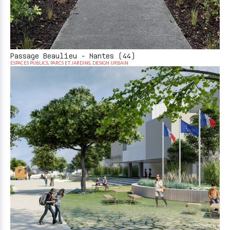
Passage Beaulieu - Nantes (44)
ESPACES PUBLICS
,
PARCS ET JARDINS
,
DESIGN URBAIN