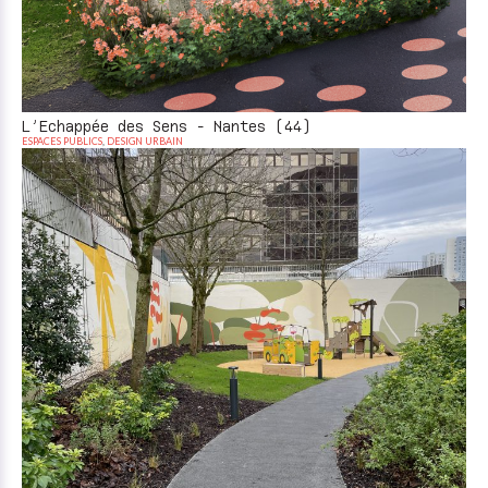
L’Echappée des Sens - Nantes (44)
ESPACES PUBLICS
,
DESIGN URBAIN