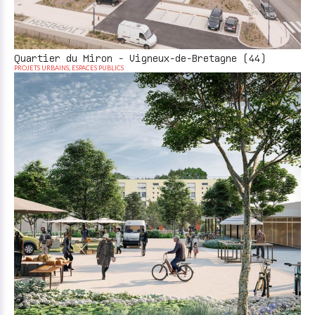
Quartier du Miron - Vigneux-de-Bretagne (44)
PROJETS URBAINS
,
ESPACES PUBLICS