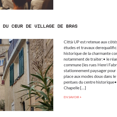
 DU CŒUR DE VILLAGE DE BRAS
Città UP est retenue aux côté
études et travaux derequalific
historique de la charmante c
notamment de traiter:• le réa
commune (les rues Henri Fabre
stationnement paysager pour d
place aux modes doux dans le v
pentues du centre historique• 
Chapelle […]
EN SAVOIR +