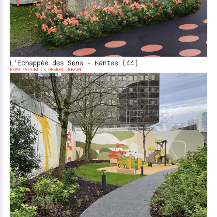
L’Echappée des Sens - Nantes (44)
ESPACES PUBLICS
,
DESIGN URBAIN