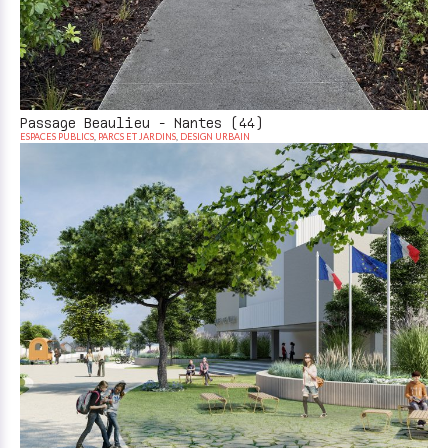
Passage Beaulieu - Nantes (44)
ESPACES PUBLICS
,
PARCS ET JARDINS
,
DESIGN URBAIN