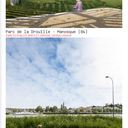
Parc de la Drouille - Manosque (04)
ESPACES PUBLICS
,
PARCS ET JARDINS
,
DESIGN URBAIN